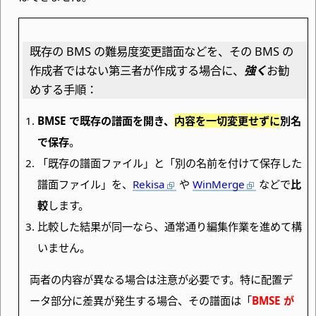
既存の BMS の難易度変更譜面などを、その BMS の
作成者ではない第三者が作成する場合に、
強く
お勧
めする手順：
BMSE で既存の譜面を開き、
内容を一切変更せずに
別名
で保存
。
「既存の譜面ファイル」と「別の名前を付けて保存した
譜面ファイル」を、
Rekisa
や
WinMerge
などで
比
較
します。
比較した結果が同一なら、通常通り編集作業を進めて構
いません。
両者の内容が異なる場合は注意が必要です。特に配置デ
ータ部分に差異が発生する場合、その譜面は「
BMSE が