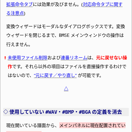
拡張命令タブ
には効果が及びません。
(
対応命令タブに関す
る注意点
)
変換ウィザードはモーダルなダイアログボックスです。変換
ウィザードを閉じるまで、
メインウィンドウの操作は
BMSE
行えません。
未使用ファイル削除
および
連番リネーム
は、
元に戻せない操
作
です。それら以外の項目はファイルを直接操作するわけで
はないので、
“元に戻す／やり直し”
が可能です。
△
使用していない
・
・
の定義を消去
#WAV
#BMP
#BGA
現在開いている譜面から、
メインパネルに現在配置されてい