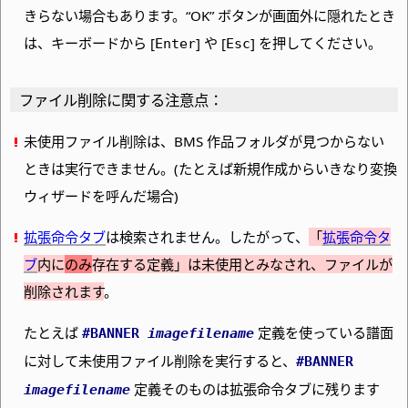
きらない場合もあります。
“OK” ボタンが画面外に隠れたとき
は、キーボードから [
] や [
] を押してください。
Enter
Esc
ファイル削除に関する注意点：
未使用ファイル削除は、
BMS 作品フォルダが見つからない
ときは実行できません。
(たとえば新規作成からいきなり変換
ウィザードを呼んだ場合)
拡張命令タブ
は検索されません。したがって、
「
拡張命令タ
ブ
内に
のみ
存在する定義」は未使用とみなされ、ファイルが
削除されます
。
たとえば
定義を使っている譜面
#BANNER
imagefilename
に対して未使用ファイル削除を実行すると、
#BANNER
定義そのものは拡張命令タブに残ります
imagefilename