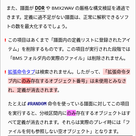
また、譜面が
DDR
や BMX2WAV の厳格な構文検証を通過で
きます。定義に過不足がない譜面は、正常に解釈できるソフ
トの数を最大化するでしょう。
この項目はあくまで「譜面内の定義リストに登録されたアイ
テム」を削除するものです。この項目が実行された段階では
「BMS フォルダ内の実際のファイル」は削除されません。
拡張命令タブ
は検索されません。したがって、
「拡張命令タ
ブ内に
のみ
存在するオブジェクト番号」は未使用とみなさ
れ、定義が消去されます
。
たとえば
命令を使っている譜面に対してこの項目
#RANDOM
を実行すると、分岐区間内に
のみ
存在するオブジェクトはす
べて定義が消去されます。それらは実際のプレイ時には「フ
ァイルを何も参照しない空オブジェクト」となります。