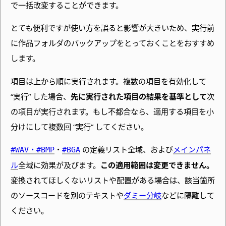
で一括改変することができます。
とても便利ですが使い方を誤ると影響が大きいため、実行前
に作品フォルダのバックアップをとっておくことをおすすめ
します。
項目は上から順に実行されます。複数の項目を有効化して
“実行” した場合、
先に実行された項目の結果を基準として
次
の項目が実行されます。もし不都合なら、適用する項目を小
分けにして複数回 “実行” してください。
・
・
の定義リスト全域、および
メインパネ
#WAV
#BMP
#BGA
ル
全域に効果が及びます。
この適用範囲は変更できません。
変換されてほしくないリストや配置がある場合は、該当箇所
のソースコードを別のテキストや
ダミー分岐
などに隔離して
ください。