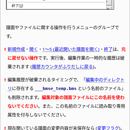
譜面やファイルに関する操作を行うメニューのグループで
す。
新規作成
・
開く
・
1～5 (最近開いた譜面を開く)
・
終了
は、
元
に戻せない操作
です。実行後、編集作業の一時的な履歴は破
棄されます (
履歴カウンタがふりだしに戻る
)。
編集履歴が破棄されるタイミングで、
「
編集中のディレクト
リ
に存在する
という名前のファイル」
___bmse_temp
.bms
も削除されます。
編集対象の譜面ファイルにこの名前を使わ
ないでください
。また、この名前のファイルに読み取り専用
属性を付与しないでください。
現在開いている譜面の変更内容が未保存なら (
変更フラグ
)、