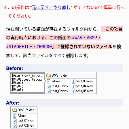
この操作は “
元に戻す／やり直し
” ができないので慎重に行っ
てください。
現在開いている譜面が存在するフォルダ内から、
「この項目
の実行時点における、この譜面の
・
・
#WAV
#BMP
・
」に
登録されていないファイル
を検
#STAGEFILE
#BMP00
索して、該当ファイルをすべて削除します。
Before:
After: