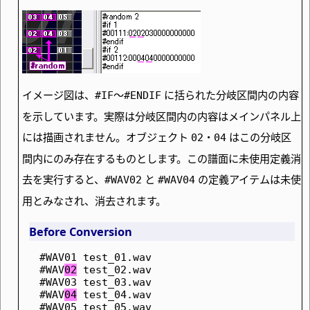
イメージ図は、
～
に括られた分岐区間内の内容
#IF
#ENDIF
を示しています。実際は分岐区間内の内容はメインパネル上
には描画されません。オブジェクト
・
はこの分岐区
02
04
間内にのみ存在するものとします。この譜面に未使用定義消
去を実行すると、
と
の定義アイテムは未使
#WAV02
#WAV04
用とみなされ、消去されます。
Before Conversion
#WAV01 test_01.wav
#WAV
02
 test_02.wav
#WAV03 test_03.wav
#WAV
04
 test_04.wav
#WAV05 test_05.wav